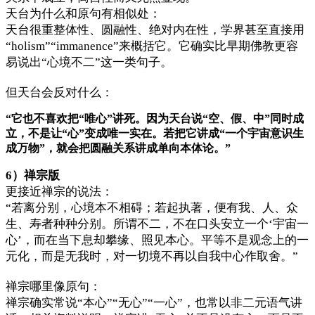
天台为什么和原句有相似处：
天台很重整体性、圆融性、绝对内在性，学界甚至直接用
“holism”“immanence”来概括它。它确实比早期佛教更容
易说出“心境不二”这一类句子。
但天台会反对什么：
“它也不喜欢把“唯心”讲死。因为天台说“空、假、中”同时成
立，不是让“心”变成唯一实在。若把它讲成“一个宇宙意识生
成万物”，就会把圆融关系讲成单向本体论。”
6）禅宗版
更接近禅宗的说法：
“若离分别，心境本不相碍；若起执著，便有我、人、众
生、寿者种种分别。所谓不二，不在口头安立一个‘宇宙一
心’，而在当下息却攀缘、照见本心。平等不是观念上的一
元化，而是无我时，对一切境不再以自我中心作取舍。”
禅宗哪里像原句：
禅宗确实常说“本心”“无心”“一心”，也常以非二元语气讲