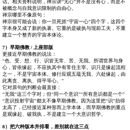
话。相关资料说明，禅宗讲“无心”并不是没有心，而是不
被概念与自我意识限制的自由心。
禅宗哪里不像原句：
禅宗很可能会说：你一旦死抓“宇宙一心”四个字，这四个
字本身又成了新的执著。它重的是破执与现前工夫，不重
建立一个整齐的宇宙本体论。
7）早期佛教 / 上座部版
更接近早期佛教的说法：
“色、受、想、行、识皆无常、苦、无我。所谓世界与身
心，皆依缘起，不应执其中有常住主宰。识只是缘起流程
之一，不是宇宙本体。修行应观五蕴无我、六处缘起，由
此离贪、离执、得平等心。”
它对原句的判断会最直接：
“无我”这三个字对；但“同一个意识”“所有意识都是一个”
“意识投射宇宙”都太不像早期佛教。因为这里把“识”抬得
太高了，已经接近某种形而上学本体，而早期佛教的重点
是观缘起、破我执，不是建立一个大意识哲学。
8）把六种版本并排看，差别就在这三点