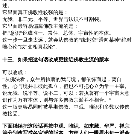
述。
它里面真正佛教性较强的是：
无我、非二元、平等、世界与认识不可割裂。
它里面最容易偏离佛教主流的是：
把“意识”说成唯一、常住、总体、宇宙性的本体。
这一步一旦走太远，就会从佛教的“缘起空”滑向某种“绝对
唯心论”或“变相真我论”。
十三、如果把这句话改成更接近佛教主流的版本
可以改成：
“从佛法看，众生所执著的我与境，都依缘而起，离自
性。心与境并非彼此孤立，但也不可把心立为常一主宰。
说无我、说平等、说不二，可以；若执著有一个宇宙大意
识作为万有本体，则与许多佛教宗派并不相合。”
这一版更容易同时被早期佛教、中观、唯识和多数汉传佛
教接受。
下面继续把这段话再按中观、唯识、如来藏、华严、禅宗
等分别改写成各宗派的版本，方便人们一眼看出每一派会