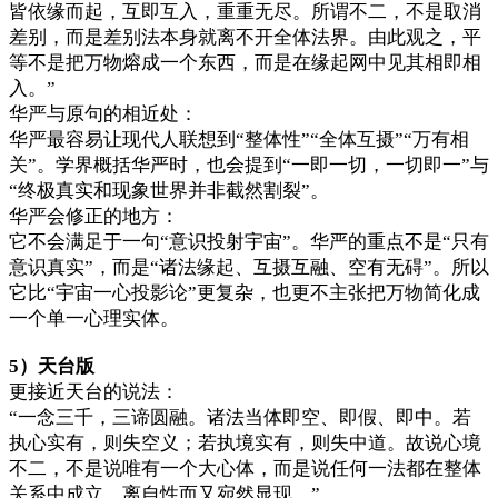
皆依缘而起，互即互入，重重无尽。所谓不二，不是取消
差别，而是差别法本身就离不开全体法界。由此观之，平
等不是把万物熔成一个东西，而是在缘起网中见其相即相
入。”
华严与原句的相近处：
华严最容易让现代人联想到“整体性”“全体互摄”“万有相
关”。学界概括华严时，也会提到“一即一切，一切即一”与
“终极真实和现象世界并非截然割裂”。
华严会修正的地方：
它不会满足于一句“意识投射宇宙”。华严的重点不是“只有
意识真实”，而是“诸法缘起、互摄互融、空有无碍”。所以
它比“宇宙一心投影论”更复杂，也更不主张把万物简化成
一个单一心理实体。
5）天台版
更接近天台的说法：
“一念三千，三谛圆融。诸法当体即空、即假、即中。若
执心实有，则失空义；若执境实有，则失中道。故说心境
不二，不是说唯有一个大心体，而是说任何一法都在整体
关系中成立，离自性而又宛然显现。”