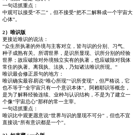
一句话抓重点：
中观可以接受“不二”，但不接受“把不二解释成一个宇宙大
心体”。
2）唯识版
更接近唯识的说法：
“众生所执著的外境与主客对立，皆与识的分别、习气、
种子成熟有关。所谓世界，是识所显现、识所分别的经验
世界；故应破除对外境独立实有的执著，也应破除对我体
常住的执著。离我执、法执，乃知诸法唯识所现。”
唯识最会修正原句的地方：
唯识确实最容易说“唯心所现”“识所变现”，但严格说，它
也不等于“全宇宙只有一个意识本体”。阿赖耶识等概念，
是为了解释经验连续、业种与认识结构，不是为了建立一
个像“宇宙总心”那样的常一主宰。
一句话抓重点：
唯识比中观更愿意说“世界与识的显现不可分”，但也不宜
直接说“所有意识都是一个”。