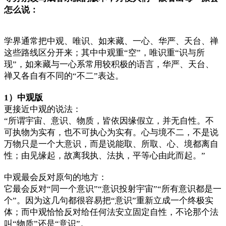
怎么说：
学界通常把中观、唯识、如来藏、一心、华严、天台、禅
这些路线区分开来；其中中观重“空”，唯识重“识与所
现”，如来藏与一心系常用较积极的语言，华严、天台、
禅又各自有不同的“不二”表达。
1）中观版
更接近中观的说法：
“所谓宇宙、意识、物质，皆依因缘假立，并无自性。不
可执物为实有，也不可执心为实有。心与境不二，不是说
万物只是一个大意识，而是说能取、所取、心、境都离自
性；由见缘起，故离我执、法执，平等心由此而起。”
中观最会反对原句的地方：
它最会反对“同一个意识”“意识投射宇宙”“所有意识都是一
个”。因为这几句都很容易把“意识”重新立成一个终极实
体；而中观恰恰反对给任何法安立固定自性，不论那个法
叫“物质”还是“意识”。