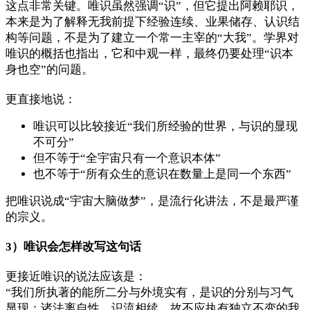
这点非常关键。唯识虽然强调“识”，但它提出阿赖耶识，
本来是为了解释无我前提下经验连续、业果储存、认识结
构等问题，不是为了建立一个常一主宰的“大我”。学界对
唯识的概括也指出，它和中观一样，最终仍要处理“识本
身也空”的问题。
更直接地说：
唯识可以比较接近“我们所经验的世界，与识的显现
不可分”
但不等于“全宇宙只有一个意识本体”
也不等于“所有众生的意识在数量上是同一个东西”
把唯识说成“宇宙大脑做梦”，是流行化讲法，不是最严谨
的宗义。
3）唯识会怎样改写这句话
更接近唯识的说法应该是：
“我们所执著的能所二分与外境实有，是识的分别与习气
显现；诸法离自性，识流相续，故不应执有独立不变的我