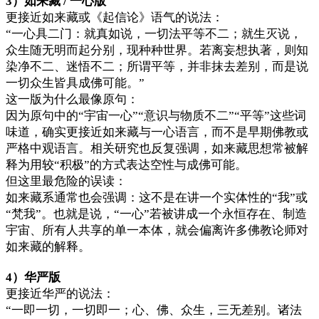
3）如来藏 / 一心版
更接近如来藏或《起信论》语气的说法：
“一心具二门：就真如说，一切法平等不二；就生灭说，
众生随无明而起分别，现种种世界。若离妄想执著，则知
染净不二、迷悟不二；所谓平等，并非抹去差别，而是说
一切众生皆具成佛可能。”
这一版为什么最像原句：
因为原句中的“宇宙一心”“意识与物质不二”“平等”这些词
味道，确实更接近如来藏与一心语言，而不是早期佛教或
严格中观语言。相关研究也反复强调，如来藏思想常被解
释为用较“积极”的方式表达空性与成佛可能。
但这里最危险的误读：
如来藏系通常也会强调：这不是在讲一个实体性的“我”或
“梵我”。也就是说，“一心”若被讲成一个永恒存在、制造
宇宙、所有人共享的单一本体，就会偏离许多佛教论师对
如来藏的解释。
4）华严版
更接近华严的说法：
“一即一切，一切即一；心、佛、众生，三无差别。诸法