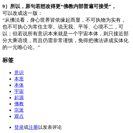
9）所以，原句若想改得更“佛教内部普遍可接受”，
可以改成这一版：
“从佛法看，身心世界皆依缘起而显，不可执物为实有，
也不可执心为常住主宰。说无我、平等、心境不二，可
以；但若说所有意识本来就是一个宇宙本体，则只接近部
分大乘语境，而且仍需非常谨慎，免得把佛法讲成实体化
的一元唯心论。”
标签
意识
本质
本体
宇宙
起源
佛教
宗派
观点
登录
或
注册
以发表评论