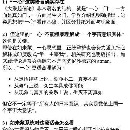
1）“一心”这类语言确实存在
《大乘起信论》非常著名的结构，就是“一心二门”：一方
面是真如门，一方面是生灭门。学界介绍也明确指出，这
类思想把“一心”看作基础，并区分其绝对面与现象面。
2）但这里的“一心”不能粗暴理解成“一个宇宙意识实体”
这也是关键。
即使在如来藏、一心思想里，正统辩护也会努力避免把它
解释成印度教式“常一主宰我”。相关研究也明确指出，如
来藏理论通常会强调它不是乌婆尼沙德式的 atman。
所以，“一心”更适合理解为：
从迷悟结构上说，染净不二、真妄不离
从修行上说，众生本具成佛可能
从现象与真实的关系上说，生灭不离真如
但它不一定等于“所有人的日常意识，其实是数值上同一
个宇宙大意识”。
3）如来藏系统对这段话会怎么看
它会对“意识与物质不二”“平等”“唯心所现”比较有好感，