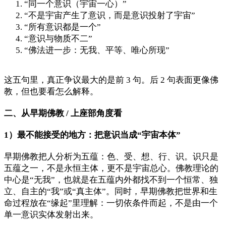
“同一个意识（宇宙一心）”
“不是宇宙产生了意识，而是意识投射了宇宙”
“所有意识都是一个”
“意识与物质不二”
“佛法进一步：无我、平等、唯心所现”
这五句里，真正争议最大的是前 3 句。后 2 句表面更像佛
教，但也要看怎么解释。
二、从早期佛教 / 上座部角度看
1）最不能接受的地方：把意识当成“宇宙本体”
早期佛教把人分析为五蕴：色、受、想、行、识。识只是
五蕴之一，不是永恒主体，更不是宇宙总心。佛教理论的
中心是“无我”，也就是在五蕴内外都找不到一个恒常、独
立、自主的“我”或“真主体”。同时，早期佛教把世界和生
命过程放在“缘起”里理解：一切依条件而起，不是由一个
单一意识实体发射出来。