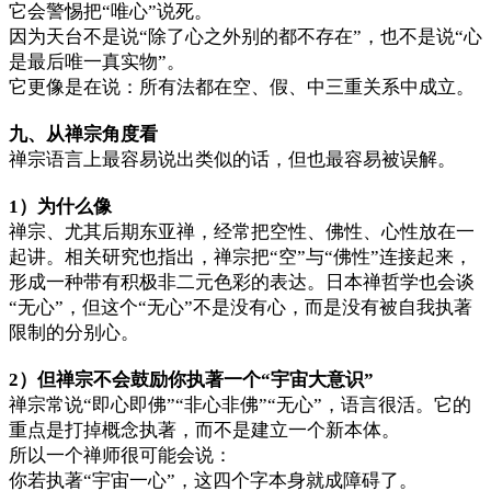
它会警惕把“唯心”说死。
因为天台不是说“除了心之外别的都不存在”，也不是说“心
是最后唯一真实物”。
它更像是在说：所有法都在空、假、中三重关系中成立。
九、从禅宗角度看
禅宗语言上最容易说出类似的话，但也最容易被误解。
1）为什么像
禅宗、尤其后期东亚禅，经常把空性、佛性、心性放在一
起讲。相关研究也指出，禅宗把“空”与“佛性”连接起来，
形成一种带有积极非二元色彩的表达。日本禅哲学也会谈
“无心”，但这个“无心”不是没有心，而是没有被自我执著
限制的分别心。
2）但禅宗不会鼓励你执著一个“宇宙大意识”
禅宗常说“即心即佛”“非心非佛”“无心”，语言很活。它的
重点是打掉概念执著，而不是建立一个新本体。
所以一个禅师很可能会说：
你若执著“宇宙一心”，这四个字本身就成障碍了。