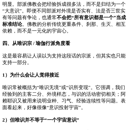
明显。部派佛教会把经验拆成很多法，而不是归结为一个
“大意识”。即便不同部派对外境是否实有、法是否三世实
有等问题有争论，也通常
不会把“所有意识都是一个”当成
标准结论
。佛教的分析传统更重条件、刹那、生灭、相互
依赖，而不是一元化的宇宙心。
四、从唯识宗 / 瑜伽行派角度看
这是最容易让人误以为支持这段话的宗派，但其实也只能
支持一部分。
1）为什么会让人觉得接近
唯识常被概括为“唯识无境”或“识所变现”。它强调，我们
经验到的主客二分、外境样态，与识的活动密切相关；阿
赖耶识又被用来说明业种、习气、经验连续性等问题。表
面看起来，好像很像“意识投射宇宙”。
2）但唯识并不等于“一个宇宙意识”