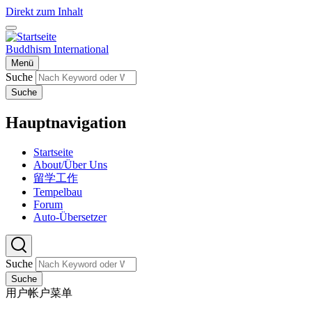
Direkt zum Inhalt
Buddhism International
Menü
Suche
Suche
Hauptnavigation
Startseite
About/Über Uns
留学工作
Tempelbau
Forum
Auto-Übersetzer
Suche
Suche
用户帐户菜单