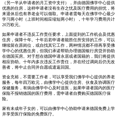
（另一半从申请者的月工资中支付），并由德国佛学中心提供
优惠的住房，这样申请者没有生存之忧及医疗费用的担忧，将
来退休后也有养老金可以领取。申请者需每天在佛学中心最少
学习两小时（上班时间相应缩短两小时），十年学习费用共计
20万欧元。
如果申请者不违反工作责任要求，上面提到的工作机会及优惠
住房，保障十年。十年后若申请者能胜任所安排的工作，可以
继续留在原岗位，或自找其它工作，两种情况都不得再享受佛
学中心的优惠住房，但我们承诺帮助办理德国银行房贷并协助
在德国买房。对于想在德国申请永居或者国籍的，我们将提供
相应协助。十年内多次违反工作责任，并在经过调岗后仍无改
善者，将中止合同并自愿或遣返回国。
资金充裕，不需要工作者，可以享受我们佛学中心提供的养老
服务，每年四万欧元，由佛学中心提供住房、伙食及协调医疗
保健服务，有病由佛学中心及时送医，如果申请者国内的医疗
保险不报销德国的医疗费用，需申请者自费购买德国医疗保
险。
家有未成年子女的，可以由佛学中心协助申请来德国免费上学
并享受医疗保险的免费医疗。