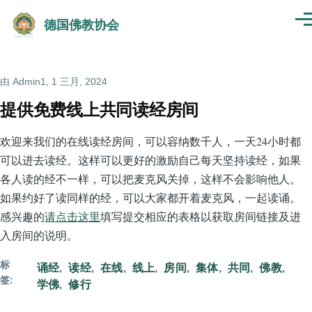
跳转到主要内容
德国佛教协会
菜
单
由
Admin1
, 1 三月, 2024
提供免费线上共同读经房间
欢迎来我们的在线读经房间，可以容纳数千人，一天24小时都
可以进去读经。这样可以更好的激励自己每天坚持读经，如果
各人读的经不一样，可以把麦克风关掉，这样不会影响他人。
如果约好了读同样的经，可以大家都开着麦克风，一起读诵。
感兴趣的
请点击这里
填写提交相应的表格以获取房间链接及进
入房间的说明。
标
诵经
读经
在线
线上
房间
集体
共同
佛教
签
学佛
修行