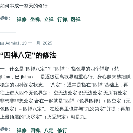
如何串成一整天的修行
标签
禅修
坐禅
立禅
行禅
卧禅
由
Admin1
, 19 十一月, 2025
“四禅八定”的修法
一、什么是“四禅八定”？ “四禅”：指色界的四个禅那（梵
jhāna，巴 jhāna），是逐级远离欲界粗重心行、身心越来越细腻
稳定的四种深定状态。 “八定”：通常是指在“四禅”基础上，再
往上进入四个无色界定： 空无边处定 识无边处定 无所有处定
非想非非想处定 合在一起就是“四禅（色界四禅）+ 四空定（无
色四定）= 四禅八定”。 在经典里也常与“九次第定”并提：再加
上最顶层的“灭尽定”（灭受想定）就是九。
标签
禅修
四禅
八定
修行