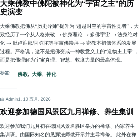
大乘佛教中佛陀被神化为“宇宙之主”的历
史演变
大乘佛教把佛从“历史导师”提升为“超越时空的宇宙性觉者”，大
致经历了一个从人格崇敬 → 佛身理论 → 多佛宇宙 → 法身绝对
化 → 毗卢遮那/阿弥陀等宇宙佛崇拜 → 密教本初佛体系的发展
过程。严格说，这不是把佛变成一神教意义上的“造物主上帝”，
而是把佛理解为宇宙真理、智慧、救度力量的最高体现。
标签
佛教
大乘
神化
由
Admin1
, 13 五月, 2026
欢迎参加德国风景区九月禅修、养生集训
欢迎参加我们九月初在德国风景名胜区举办的禅修、内家养生
集训班。由国际知名的见辉法师做开示并主导禅修。 此外在禅