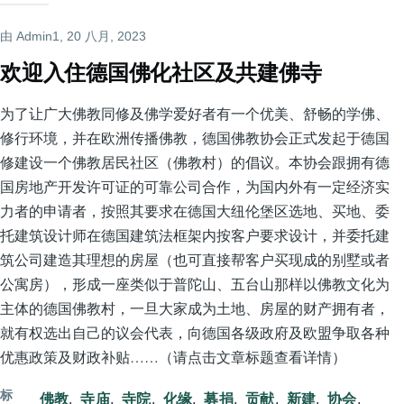
由
Admin1
, 20 八月, 2023
欢迎入住德国佛化社区及共建佛寺
为了让广大佛教同修及佛学爱好者有一个优美、舒畅的学佛、
修行环境，并在欧洲传播佛教，德国佛教协会正式发起于德国
修建设一个佛教居民社区（佛教村）的倡议。本协会跟拥有德
国房地产开发许可证的可靠公司合作，为国内外有一定经济实
力者的申请者，按照其要求在德国大纽伦堡区选地、买地、委
托建筑设计师在德国建筑法框架内按客户要求设计，并委托建
筑公司建造其理想的房屋（也可直接帮客户买现成的别墅或者
公寓房），形成一座类似于普陀山、五台山那样以佛教文化为
主体的德国佛教村，一旦大家成为土地、房屋的财产拥有者，
就有权选出自己的议会代表，向德国各级政府及欧盟争取各种
优惠政策及财政补贴……（请点击文章标题查看详情）
标
佛教
寺庙
寺院
化缘
募捐
贡献
新建
协会