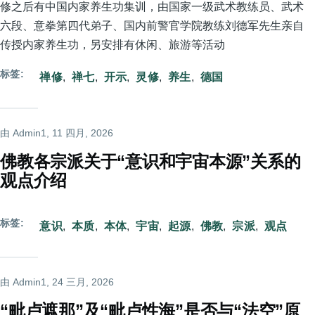
修之后有中国内家养生功集训，由国家一级武术教练员、武术
六段、意拳第四代弟子、国内前警官学院教练刘德军先生亲自
传授内家养生功，另安排有休闲、旅游等活动
标签
禅修
禅七
开示
灵修
养生
德国
由
Admin1
, 11 四月, 2026
佛教各宗派关于“意识和宇宙本源”关系的
观点介绍
标签
意识
本质
本体
宇宙
起源
佛教
宗派
观点
由
Admin1
, 24 三月, 2026
“毗卢遮那”及“毗卢性海”是否与“法空”原