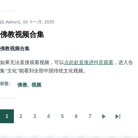
由
Admin1
, 16 十一月, 2025
佛教视频合集
佛教视频合集
如果无法直接观看视频，可以
点此处直接进抖音观看
，进入合
集“文化”能看到全部中国传统文化视频。
标签
佛教
视频
1
2
3
4
5
6
7
分
当
Page
Page
Page
Page
Page
Page
下
末
页
前
一
页
页
页