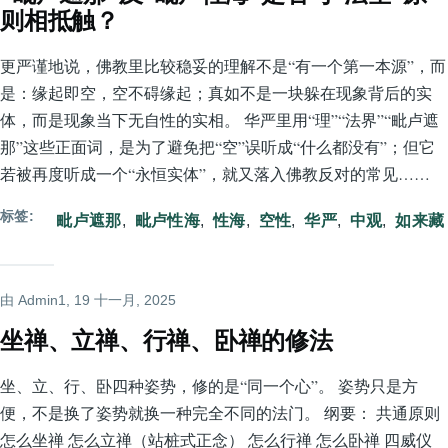
则相抵触？
更严谨地说，佛教里比较稳妥的理解不是“有一个第一本源”，而
是：缘起即空，空不碍缘起；真如不是一块躲在现象背后的实
体，而是现象当下无自性的实相。 华严里用“理”“法界”“毗卢遮
那”这些正面词，是为了避免把“空”误听成“什么都没有”；但它
若被再度听成一个“永恒实体”，就又落入佛教反对的常见……
标签
毗卢遮那
毗卢性海
性海
空性
华严
中观
如来藏
由
Admin1
, 19 十一月, 2025
坐禅、立禅、行禅、卧禅的修法
坐、立、行、卧四种姿势，修的是“同一个心”。 姿势只是方
便，不是换了姿势就换一种完全不同的法门。 纲要： 共通原则
怎么坐禅 怎么立禅（站桩式正念） 怎么行禅 怎么卧禅 四威仪