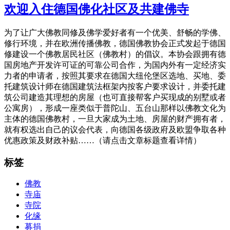
欢迎入住德国佛化社区及共建佛寺
屑
为了让广大佛教同修及佛学爱好者有一个优美、舒畅的学佛、
修行环境，并在欧洲传播佛教，德国佛教协会正式发起于德国
修建设一个佛教居民社区（佛教村）的倡议。本协会跟拥有德
国房地产开发许可证的可靠公司合作，为国内外有一定经济实
力者的申请者，按照其要求在德国大纽伦堡区选地、买地、委
托建筑设计师在德国建筑法框架内按客户要求设计，并委托建
筑公司建造其理想的房屋（也可直接帮客户买现成的别墅或者
公寓房），形成一座类似于普陀山、五台山那样以佛教文化为
主体的德国佛教村，一旦大家成为土地、房屋的财产拥有者，
就有权选出自己的议会代表，向德国各级政府及欧盟争取各种
优惠政策及财政补贴……（请点击文章标题查看详情）
标签
佛教
寺庙
寺院
化缘
募捐