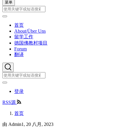
菜单
搜
索
搜
索
首页
Hauptnavigation
About/Über Uns
留学工作
德国佛教村项目
Forum
翻译
搜
索
搜
索
用
登录
户
RSS
RSS源
帐
源
户
首页
菜
面
单
由
Admin1
, 20 八月, 2023
包