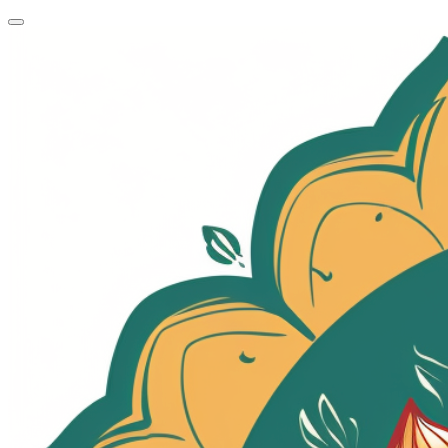
跳
转
到
主
要
内
容