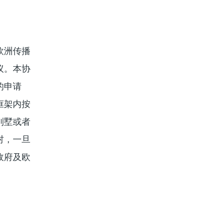
欧洲传播
议。本协
的申请
框架内按
别墅或者
村，一旦
政府及欧