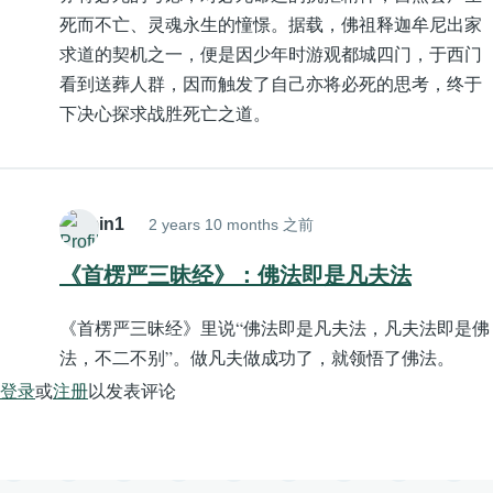
死而不亡、灵魂永生的憧憬。据载，佛祖释迦牟尼出家
求道的契机之一，便是因少年时游观都城四门，于西门
看到送葬人群，因而触发了自己亦将必死的思考，终于
下决心探求战胜死亡之道。
Admin1
2 years 10 months 之前
《首楞严三昧经》：佛法即是凡夫法
《首楞严三昧经》里说“佛法即是凡夫法，凡夫法即是佛
法，不二不别”。做凡夫做成功了，就领悟了佛法。
登录
或
注册
以发表评论