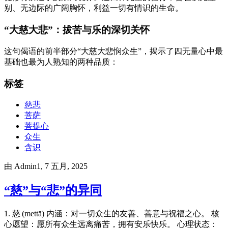
别、无边际的广阔胸怀，利益一切有情识的生命。
“大慈大悲”：拔苦与乐的深切关怀
这句偈语的前半部分“大慈大悲悯众生”，揭示了四无量心中最
基础也最为人熟知的两种品质：
标签
慈悲
菩萨
菩提心
众生
含识
由
Admin1
, 7 五月, 2025
“慈”与“悲”的异同
1. 慈 (mettā) 内涵：对一切众生的友善、善意与祝福之心。 核
心愿望：愿所有众生远离痛苦，拥有安乐快乐。 心理状态：