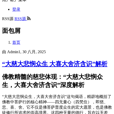
登录
RSS源
RSS源
面包屑
首页
由
Admin1
, 30 八月, 2025
“大慈大悲悯众生 大喜大舍济含识”解析
佛教精髓的慈悲体现：“大慈大悲悯众
生，大喜大舍济含识”深度解析
“大慈大悲悯众生，大喜大舍济含识”这句偈语，精辟地概括了
佛教中菩萨行的核心精神——四无量心（四梵住），即慈、
悲、喜、舍。它不仅是佛菩萨普度众生的宏大愿景，也是佛教
徒修行所追求的崇高境界。这四种无量的德行，旨在以无差