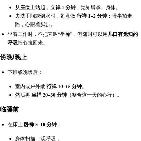
立禅 1 分钟
从座位上站起，
：觉知脚掌、身体。
行禅 1–2 分钟
去洗手间或倒水时，刻意做
：慢半拍走
路，心跟着脚步。
几口有觉知的
坐着工作时，不把它叫“坐禅”，但随时可以用
呼吸
把心拉回来。
傍晚/晚上
下班或晚饭后：
行禅 10–15 分钟
室内或户外做
。
坐禅 20–30 分钟
然后再
（整合这一天的心行）。
临睡前
卧禅 5–10 分钟
在床上
：
身体扫描 + 观呼吸，