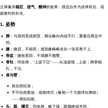
稳定、提气、醒神
立禅兼具
的效果，很适合作为坐禅前后、或
疲倦时的补充。
1. 姿势
脚
：与肩同宽或稍宽，脚尖略向内或平行，重量在两足中
间。
膝
：微屈，不锁死；感觉像略略坐在一张高凳子上。
骨盆
：微收尾闾，不塌腰不翘臀。
脊柱
：同坐禅，“上拔下沉”——头顶虚领，上拔；脚掌稳
扎，下沉。
肩与臂
：
肩自然松落；
手可自然垂放，或抱球式（像抱一个大圆球在胸前）
——类似站桩。
头、眼、嘴舌
：同坐禅，略下颌，眼微睁或半闭。