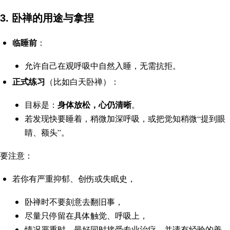
3. 卧禅的用途与拿捏
临睡前
：
允许自己在观呼吸中自然入睡，无需抗拒。
正式练习
（比如白天卧禅）：
身体放松，心仍清晰
目标是：
。
若发现快要睡着，稍微加深呼吸，或把觉知稍微“提到眼
睛、额头”。
要注意：
若你有严重抑郁、创伤或失眠史，
卧禅时不要刻意去翻旧事，
尽量只停留在具体触觉、呼吸上，
情况严重时，最好同时接受专业治疗，并请有经验的善