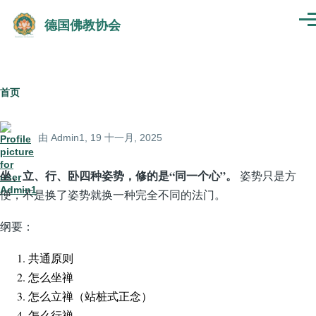
跳转到主要内容
德国佛教协会
菜
单
面
首页
包
由
Admin1
, 19 十一月, 2025
屑
坐、立、行、卧四种姿势，修的是“同一个心”。
姿势只是方
便，不是换了姿势就换一种完全不同的法门。
纲要：
共通原则
怎么坐禅
怎么立禅（站桩式正念）
怎么行禅