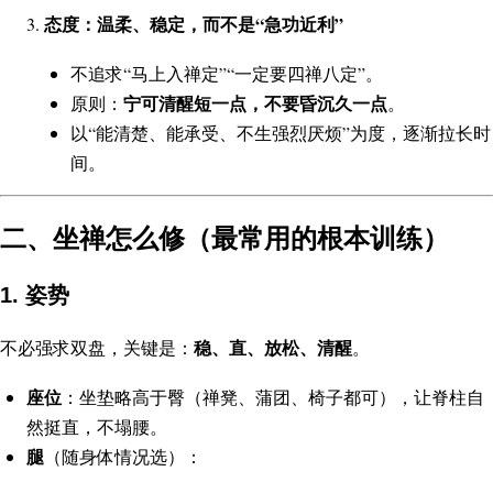
态度：温柔、稳定，而不是“急功近利”
不追求“马上入禅定”“一定要四禅八定”。
宁可清醒短一点，不要昏沉久一点
原则：
。
以“能清楚、能承受、不生强烈厌烦”为度，逐渐拉长时
间。
二、坐禅怎么修（最常用的根本训练）
1. 姿势
稳、直、放松、清醒
不必强求双盘，关键是：
。
座位
：坐垫略高于臀（禅凳、蒲团、椅子都可），让脊柱自
然挺直，不塌腰。
腿
（随身体情况选）：