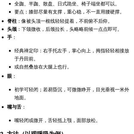
全跏、半跏、散盘、日式跪坐、椅子端坐都可以。
要点：膝部尽量有支撑，重心稳，不一直用腰硬撑。
脊柱
：像被头顶一根线轻轻提着，不前俯不后仰。
头颈
：下颌微收，后颈拉长，头略略前倾一点点即可。
手
：
经典禅定印：右手托左手，掌心向上，拇指轻轻相接放
于丹田前。
或自然叠放在大腿上也行。
眼
：
初学可轻闭；若易昏沉，可微微睁开，目光垂视一米外
地面。
嘴与舌
：
嘴轻闭或微开，舌轻抵上颚，面部放松。
2. 方法（以观呼吸为例）