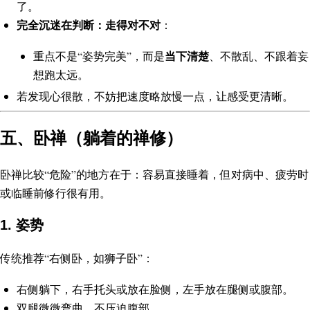
了。
完全沉迷在判断：走得对不对
：
当下清楚
重点不是“姿势完美”，而是
、不散乱、不跟着妄
想跑太远。
若发现心很散，不妨把速度略放慢一点，让感受更清晰。
五、卧禅（躺着的禅修）
卧禅比较“危险”的地方在于：容易直接睡着，但对病中、疲劳时
或临睡前修行很有用。
1. 姿势
传统推荐“右侧卧，如狮子卧”：
右侧躺下，右手托头或放在脸侧，左手放在腿侧或腹部。
双腿微微弯曲，不压迫腹部。