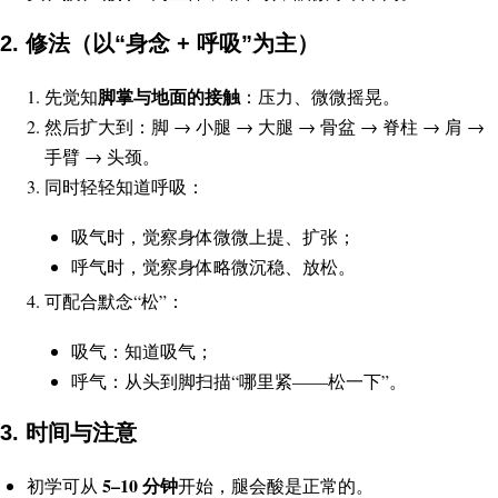
2. 修法（以“身念 + 呼吸”为主）
脚掌与地面的接触
先觉知
：压力、微微摇晃。
然后扩大到：脚 → 小腿 → 大腿 → 骨盆 → 脊柱 → 肩 →
手臂 → 头颈。
同时轻轻知道呼吸：
吸气时，觉察身体微微上提、扩张；
呼气时，觉察身体略微沉稳、放松。
可配合默念“松”：
吸气：知道吸气；
呼气：从头到脚扫描“哪里紧——松一下”。
3. 时间与注意
5–10 分钟
初学可从
开始，腿会酸是正常的。