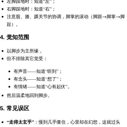
左脚踩地时：知道“左”；
右脚踩地时：知道“右”；
注意股、膝、踝关节的协调，脚掌的滚动（脚跟→脚掌→脚
趾）。
4. 觉知范围
以脚步为主所缘，
但不排除其它觉受：
有声音——知道“听到”；
有念头——知道“想了”；
有情绪——知道“心有起伏”。
然后温柔地回到脚步。
5. 常见误区
“走得太玄乎”
：慢到几乎僵住，心里却在幻想，这就过头