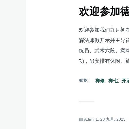
欢迎参加
欢迎参加我们九月初
辉法师做开示并主导
练员、武术六段、意
功，另安排有休闲、
标签
禅修
禅七
开
由
Admin1
, 23 九月, 2023